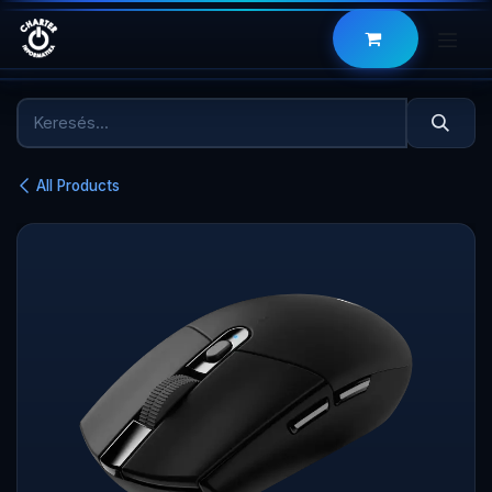
Kihagyás és továbblépés a tartalomhoz
All Products