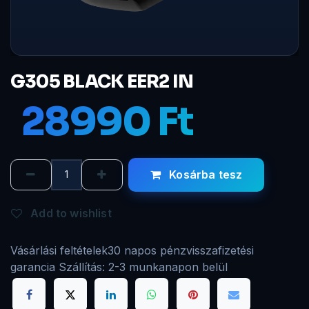
G305 BLACK EER2 IN
28990
Ft
Kosárba tesz
Add to wishlist
Vásárlási feltételek
30 napos pénzvisszafizetési
garancia Szállítás: 2-3 munkanapon belül