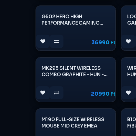
G502 HERO HIGH
LOG
PERFORMANCE GAMING
GAM
MOUSE N/A - EER2
EER
36990
Ft
MK295 SILENT WIRELESS
WI
COMBO GRAPHITE - HUN -
HU
INTNL
20990
Ft
M190 FULL-SIZE WIRELESS
B1
MOUSE MID GREY EMEA
F/B