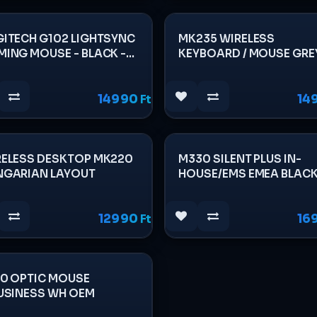
ITECH G102 LIGHTSYNC
MK235 WIRELESS
ING MOUSE - BLACK -
KEYBOARD / MOUSE GRE
HUN-2.4GHZ-INTNL
14990
Ft
14
RELESS DESKTOP MK220
M330 SILENT PLUS IN-
NGARIAN LAYOUT
HOUSE/EMS EMEA BLAC
RETAIL 2.4GHZ
12990
Ft
16
00 OPTIC MOUSE
USINESS WH OEM