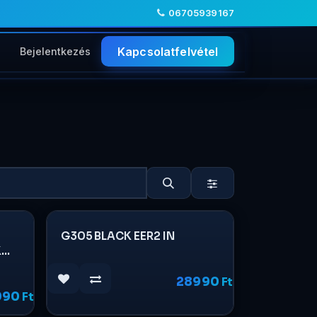
06705939167
Kapcsolatfelvétel
Bejelentkezés
G305 BLACK EER2 IN
K
28990
Ft
990
Ft