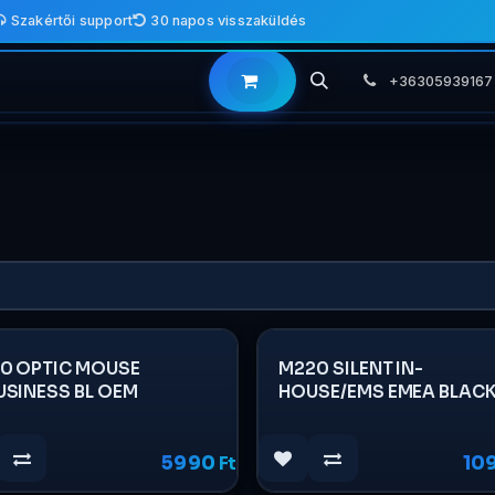
Szakértői support
30 napos visszaküldés
+36305939167
00 OPTIC MOUSE
M220 SILENT IN-
USINESS BL OEM
HOUSE/EMS EMEA BLAC
RETAIL 2.4GHZ M-R0061
5990
Ft
10