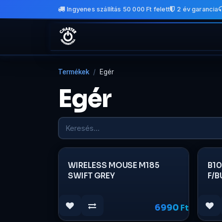
Ingyenes szállítás 50 000 Ft felett
2 év garancia
Kihagyás és továbblépés a tartalomhoz
Kezdőlap
Shop
Termékek
Egér
Egér
WIRELESS MOUSE M185
B1
SWIFT GREY
F/B
6990
Ft