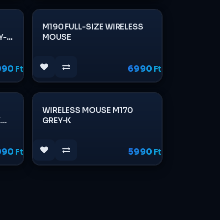
M190 FULL-SIZE WIRELESS
Y-
MOUSE
990
Ft
6990
Ft
WIRELESS MOUSE M170
K
GREY-K
990
Ft
5990
Ft